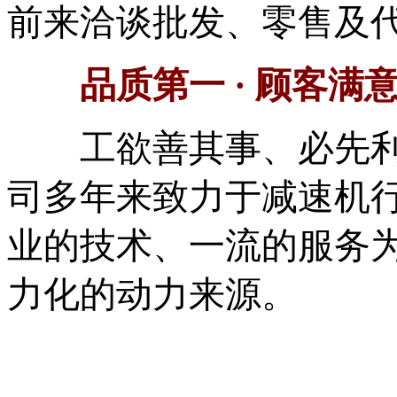
前来洽谈批发、零售及
品质第一 · 顾客满
工欲善其事、必先利其
司多年来致力于减速机
业的技术、一流的服务
力化的动力来源。