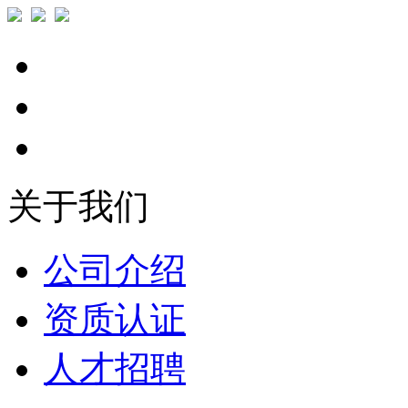
关于我们
公司介绍
资质认证
人才招聘