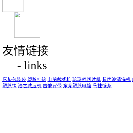
友情链接
- links
床垫包装袋
塑胶挂钩
电脑裁线机
珍珠棉切片机
超声波清洗机
塑胶钩
浩杰减速机
吉他背带
东莞塑胶电镀
悬挂链条