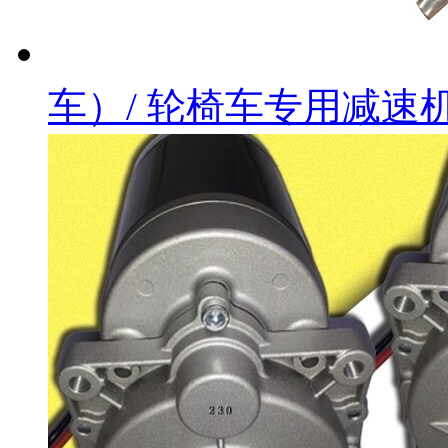
车）/ 轮椅车专用减速