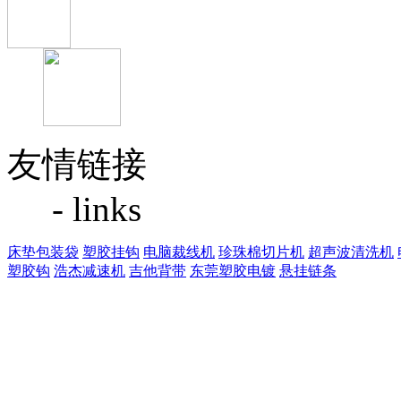
友情链接
- links
床垫包装袋
塑胶挂钩
电脑裁线机
珍珠棉切片机
超声波清洗机
塑胶钩
浩杰减速机
吉他背带
东莞塑胶电镀
悬挂链条