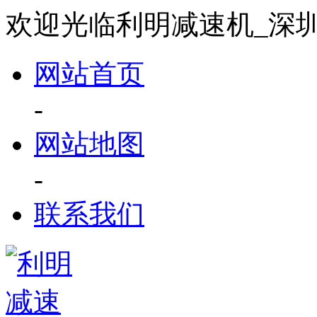
欢迎光临利明减速机_深
网站首页
-
网站地图
-
联系我们