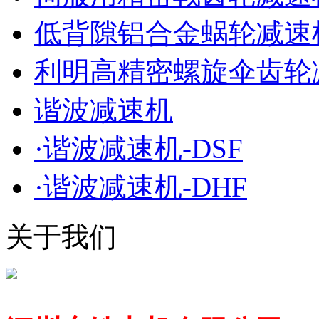
低背隙铝合金蜗轮减速机
利明高精密螺旋伞齿轮
谐波减速机
·谐波减速机-DSF
·谐波减速机-DHF
关于我们