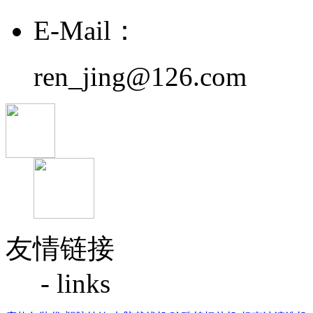
E-Mail：
ren_jing@126.com
友情链接
- links