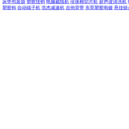
床垫包装袋
塑胶挂钩
电脑裁线机
珍珠棉切片机
超声波清洗机
塑胶钩
自动端子机
浩杰减速机
吉他背带
东莞塑胶电镀
悬挂链