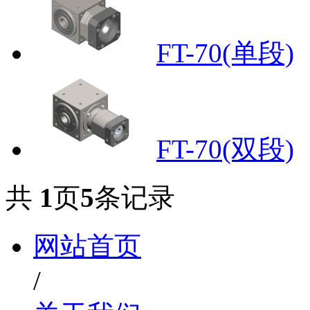
FT-70(单段)
FT-70(双段)
共
1
页
5
条记录
网站首页
/