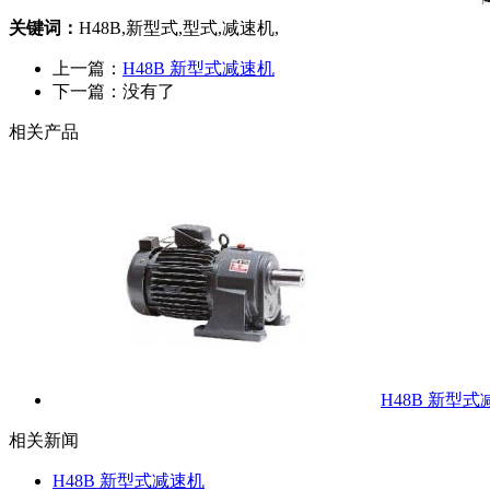
关键词：
H48B,新型式,型式,减速机,
上一篇：
H48B 新型式减速机
下一篇：没有了
相关产品
H48B 新型
相关新闻
H48B 新型式减速机