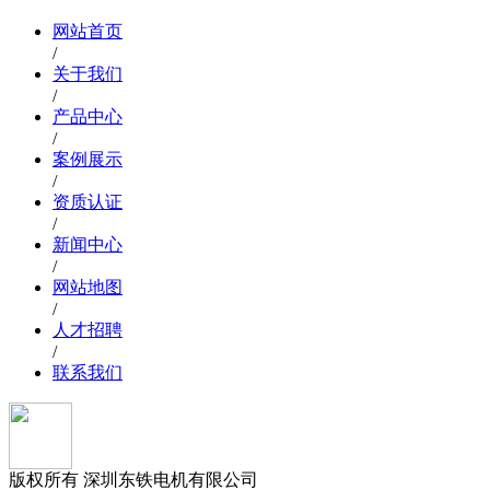
网站首页
/
关于我们
/
产品中心
/
案例展示
/
资质认证
/
新闻中心
/
网站地图
/
人才招聘
/
联系我们
版权所有 深圳东铁电机有限公司