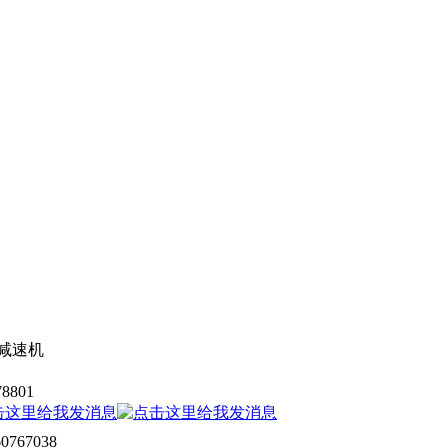
式减速机
78801
0767038