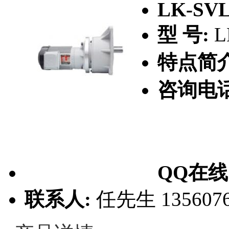
LK-SV
型 号:
L
特点简介
咨询电
QQ在线
联系人:
任先生 1356076