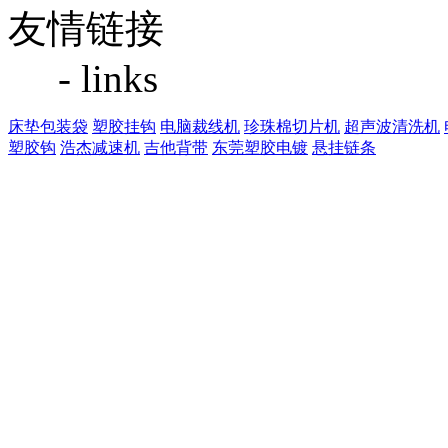
友情链接
- links
床垫包装袋
塑胶挂钩
电脑裁线机
珍珠棉切片机
超声波清洗机
塑胶钩
浩杰减速机
吉他背带
东莞塑胶电镀
悬挂链条