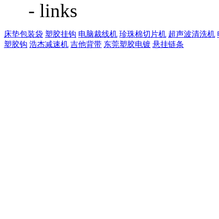
- links
床垫包装袋
塑胶挂钩
电脑裁线机
珍珠棉切片机
超声波清洗机
塑胶钩
浩杰减速机
吉他背带
东莞塑胶电镀
悬挂链条