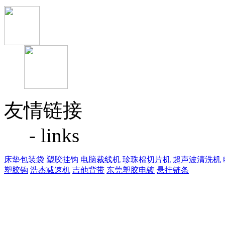
友情链接
- links
床垫包装袋
塑胶挂钩
电脑裁线机
珍珠棉切片机
超声波清洗机
塑胶钩
浩杰减速机
吉他背带
东莞塑胶电镀
悬挂链条