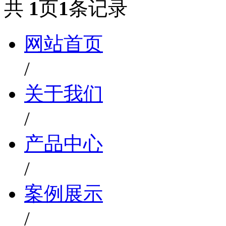
共
1
页
1
条记录
网站首页
/
关于我们
/
产品中心
/
案例展示
/