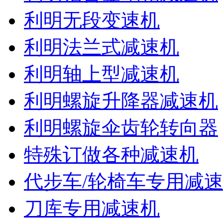
利明无段变速机
利明法兰式减速机
利明轴上型减速机
利明螺旋升降器减速机
利明螺旋伞齿轮转向器
特殊订做各种减速机
代步车/轮椅车专用减
刀库专用减速机