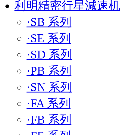
利明精密行星減速机
·SB 系列
·SE 系列
·SD 系列
·PB 系列
·SN 系列
·FA 系列
·FB 系列